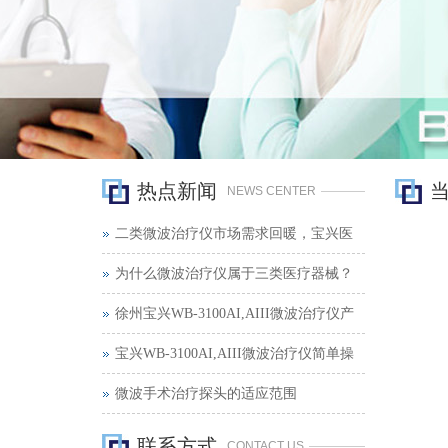
热点新闻
NEWS CENTER
二类微波治疗仪市场需求回暖，宝兴医
疗货源充足助力临床理疗
为什么微波治疗仪属于三类医疗器械？
徐州宝兴WB-3100AI,AIII微波治疗仪产
品质量与服务承诺
宝兴WB-3100AI,AIII微波治疗仪简单操
作说明
微波手术治疗探头的适应范围
联系方式
CONTACT US