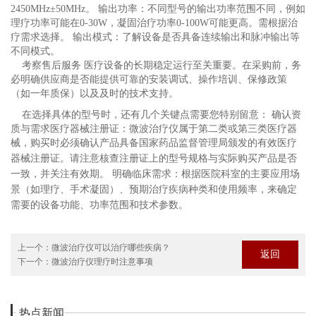
2450MHz±50MHz。 输出功率：不同型号的输出功率范围不同，例如
理
疗功率可能在0-30W，凝固治疗功率0-100W可能更高。需根据治
疗需求选择。 输出模式：了解设备是否具备连续输出和脉冲输出等
不同模式。
考察售后服务 医疗设备的长期稳定运行至关重要。在采购前，务
必明确供应商是否能提供可靠的安装调试、操作培训、保修政策
（如一年质保）以及及时的技术支持。
在选择具体的型号时，还有几个关键点需要您特别留意： 确认资
质与需求医疗器械注册证：微波治疗仪属于第二类或第
三类医疗器
械，购买时必须确认产品具备国家药品监督管理局颁发的有效医疗
器械注册证。请注意核查注册证上的型号规
格与实际购买产品是否
一致，并关注有效期。 明确临床需求：根据医院科室的主要应用场
景（如理疗、手术凝固）、预期治疗疾病种类和使用
频率，来确定
需要的设备功能、功率范围和技术参数。
上一个：
微波治疗仪可以治疗哪些疾病？
返回
下一个：
微波治疗仪理疗时注意事项
热点新闻