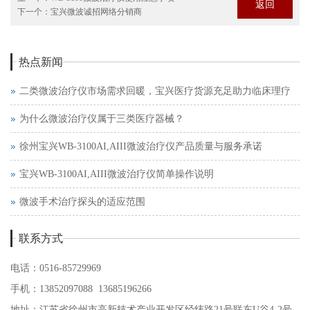
返回
下一个：
宝兴微波诚招网络分销商
热点新闻
二类微波治疗仪市场需求回暖，宝兴医疗货源充足助力临床理疗
为什么微波治疗仪属于三类医疗器械？
徐州宝兴WB-3100AI,AIII微波治疗仪产品质量与服务承诺
宝兴WB-3100AI,AIII微波治疗仪简单操作说明
微波手术治疗探头的适应范围
联系方式
电话：0516-85729969
手机：13852097088 13685196266
地址：江苏省徐州市高新技术产业开发区经纬路21号联东U谷4-2号